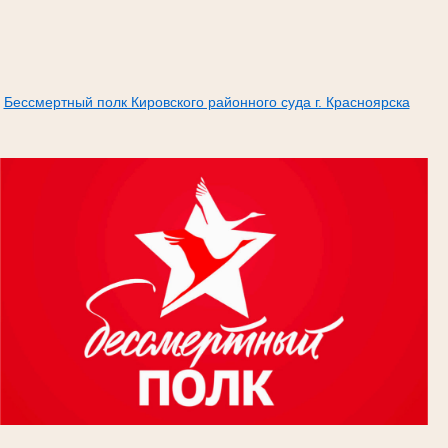
Бессмертный полк Кировского районного суда г. Красноярска